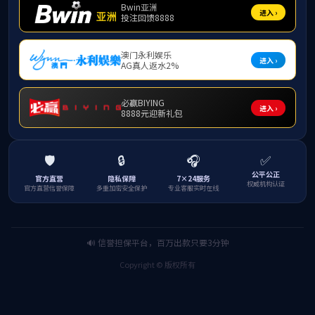
快速链接：
首页
|
企业概况
|
主业版块
|
企业新闻
|
企业荣
誉
|
科技成果
|
党群建设
|
人才招聘
|
联系我
微信公众号
们
|
English
|
copyright ©2025 威廉希尔·(williamhill)中文官方网站-
|
williamhill8.com 版权所有
版权所有 未经许可不得转载
地
址：上海市宝山区铁力路2501号
|
|
沪公网安备 31011302002375号
沪ICP备05031176号-3
工信部备案查询地址